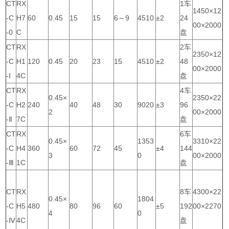
CT
RX
1车
1450×12
-C
H7
60
0.45
15
15
6～9
4510
±2
24
00×2000
-0
C
盘
CT
RX
2车
2350×12
-C
H1
120
0.45
20
23
15
4510
±2
48
00×2000
-Ⅰ
4C
盘
CT
RX
4车
0.45×
2350×22
-C
H2
240
40
48
30
9020
±3
96
2
00×2000
-Ⅱ
7C
盘
CT
RX
6车
0.45×
1353
3310×22
-C
H4
360
60
72
45
±4
144
3
0
00×2000
-Ⅲ
1C
盘
CT
RX
8车
4300×22
0.45×
1804
-C
H5
480
80
96
60
±5
192
00×2270
4
0
-Ⅳ
4C
盘