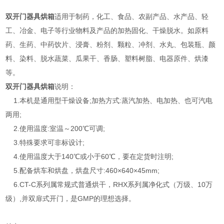
双开门器具烘箱
适用于制药，化工、食品、农副产品、水产品、轻
工、冶金、电子等行业物料及产品的加热固化、干燥脱水。如原料
药、生药、中药饮片、浸膏、粉剂、颗粒、冲剂、水丸、包装瓶、颜
料、染料、脱水蔬菜、瓜果干、香肠、塑料树脂、电器原件、烘漆
等。
双开门器具烘箱
说明：
1.本机是通用型干燥设备;加热方式:蒸汽加热、电加热、也可汽电
两用;
2.使用温度:室温～200℃可调;
3.特殊要求可非标设计;
4.使用温度大于140℃或小于60℃，要在定货时注明;
5.配备烘车和烘盘，烘盘尺寸:460×640×45mm;
6.CT-C系列属常规式普通烘干，RHX系列属净化式（万级、10万
级）,并双扉式开门，是GMP的理想选择。