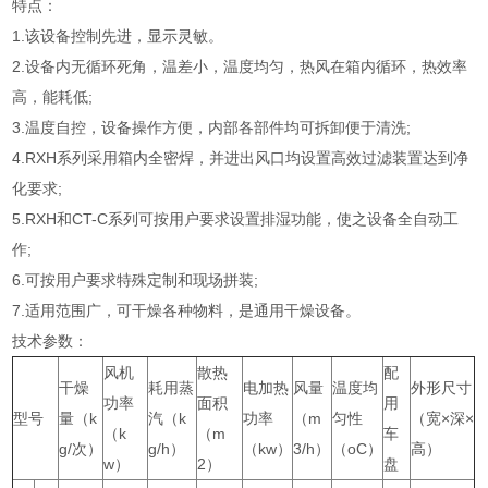
特点：
1.该设备控制先进，显示灵敏。
2.设备内无循环死角，温差小，温度均匀，热风在箱内循环，热效率
高，能耗低;
3.温度自控，设备操作方便，内部各部件均可拆卸便于清洗;
4.RXH系列采用箱内全密焊，并进出风口均设置高效过滤装置达到净
化要求;
5.RXH和CT-C系列可按用户要求设置排湿功能，使之设备全自动工
作;
6.可按用户要求特殊定制和现场拼装;
7.适用范围广，可干燥各种物料，是通用干燥设备。
技术参数：
风机
散热
配
干燥
耗用蒸
电加热
风量
温度均
外形尺寸
功率
面积
用
型号
量（k
汽（k
功率
（m
匀性
（宽×深×
（k
（m
车
g/次）
g/h）
（kw）
3/h）
（oC）
高）
w）
2）
盘