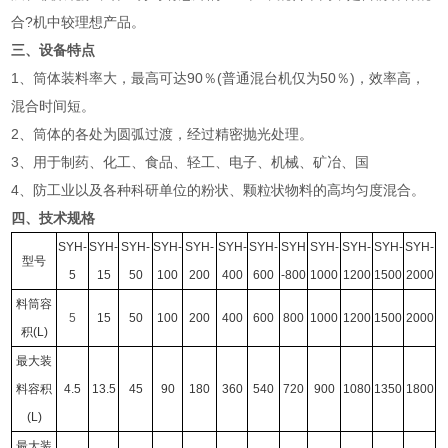
合?机中较理想产品。
三、设备特点
1、筒体装料率大，最高可达90％(普通混台机仅为50％)，效率高，
混合时间短。
2、筒体的各处为圆弧过渡，经过精密抛光处理。
3、用于制药、化工、食品、轻工、电子、机械、矿冶、国
4、防工业以及各种科研单位的粉状、颗粒状物料的高均匀度混合。
四、技术规格
SYH-
SYH-
SYH-
SYH-
SYH-
SYH-
SYH-
SYH
SYH-
SYH-
SYH-
SYH-
型号
5
15
50
100
200
400
600
-800
1000
1200
1500
2000
料筒容
5
15
50
100
200
400
600
800
1000
1200
1500
2000
积(L)
最大装
料容积
4.5
13.5
45
90
180
360
540
720
900
1080
1350
1800
(L)
最大装