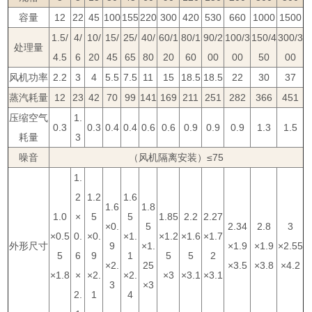
容量
12
22
45
100
155
220
300
420
530
660
1000
1500
1.5/
4/
10/
15/
25/
40/
60/1
80/1
90/2
100/3
150/4
300/3
处理量
4.5
6
20
45
65
80
20
60
00
00
50
00
风机功率
2.2
3
4
5.5
7.5
11
15
18.5
18.5
22
30
37
蒸汽耗量
12
23
42
70
99
141
169
211
251
282
366
451
压缩空气
1.
0.3
0.3
0.4
0.4
0.6
0.6
0.9
0.9
0.9
1.3
1.5
耗量
3
噪音
（风机隔离安装）≤75
1.
2
1.2
1.6
1.6
1.8
1.0
×
5
5
1.85
2.2
2.27
×0.
5
2.34
2.8
3
×0.5
0.
×0.
×1.
×1.2
×1.6
×1.7
外形尺寸
9
×1.
×1.9
×1.9
×2.55
5
6
9
1
5
5
2
×2.
25
×3.5
×3.8
×4.2
×1.8
×
×2.
×2.
×3
×3.1
×3.1
3
×3
2.
1
4