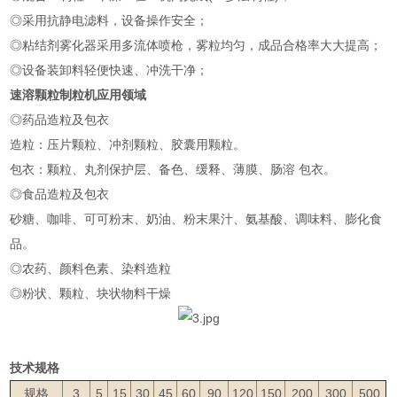
◎采用抗静电滤料，设备操作安全；
◎粘结剂雾化器采用多流体喷枪，雾粒均匀，成品合格率大大提高；
◎设备装卸料轻便快速、冲洗干净；
速溶颗粒制粒机
应用领域
◎药品造粒及包衣
造粒：压片颗粒、冲剂颗粒、胶囊用颗粒。
包衣：颗粒、丸剂保护层、备色、缓释、薄膜、肠溶 包衣。
◎食品造粒及包衣
砂糖、咖啡、可可粉末、奶油、粉末果汁、氨基酸、调味料、膨化食
品。
◎农药、颜料色素、染料造粒
◎粉状、颗粒、块状物料干燥
技术规格
规格
3
5
15
30
45
60
90
120
150
200
300
500