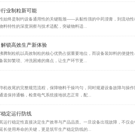
跨行业制粒新可能
性始终是制约设备通用性的关键瓶颈——从黏性强的中药浸膏，到流动性
料特性的深度洞察与技术适配，突破物料适...
，解锁高效生产新体验
沸腾制粒机以高效制粒的核心优势占据重要地位，而设备装卸料的便捷性
装卸繁琐、冲洗困难的痛点，让生产环节更...
停机收尾的完整规范流程，保障物料干燥均匀，同时规避设备故障与操作
道保持通畅，检查电气系统接地状态正常，配...
牢稳定运行防线
其运行稳定性直接决定生产效率与产品品质。一旦设备出现故障，不仅会
长使用寿命的关键，更是筑牢生产稳定防线的...